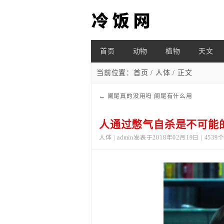
首页
动物
植物
天文
当前位置：
首页
/
人体
/ 正文
←
阑尾真的没用吗 阑尾有什么用
人通过憋气自杀是不可能
人体 | admin发表于2018年02月19日 | 453