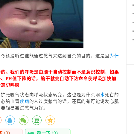
至今还没听过谁能通过憋气来达到自杀的目的，这是因
为什
功的。我们的呼吸是由脑干自动控制而不是意识控制，如果
升、PH值下降的话，脑干就会自动下达命令使呼吸加快加
会忘记呼吸
。
从扩张吸气状态向呼吸状态转变，这也是为什么溺
水
死亡的
有心脑血管
疾病
的人过度憋气的话，还真的有可能诱发心肌
不要轻易尝试憋气为好。
(0)
(0)
下
踩一下