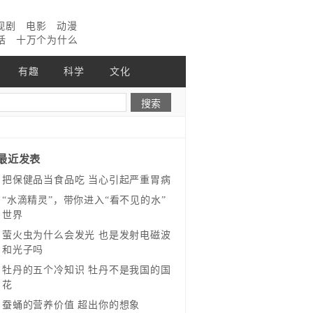
视剧
电影
动漫
话
十万个为什么
有趣
科学
文化
最近发表
把保健品当食品吃 当心引起严重胃病
“水滴精灵”，带你进入“看不见的水”
世界
萤火虫为什么会发光 也是发射电磁波
和光子吗
牡丹的五个冷知识 牡丹不是我国的国
花
蚕蛹的营养价值 超出你的想象