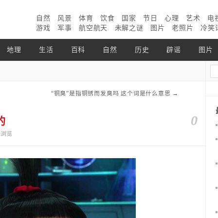
自然
风景
体育
饮食
国家
节日
心理
艺术
电
游戏
军事
航空航天
未解之谜
图片
老照片
冷笑
地理
生活
百科
自然
历史
辟谣
图片
“铜臭”是指铜锈而发臭吗 这个词是什么意思
→
0
的
9个浏览