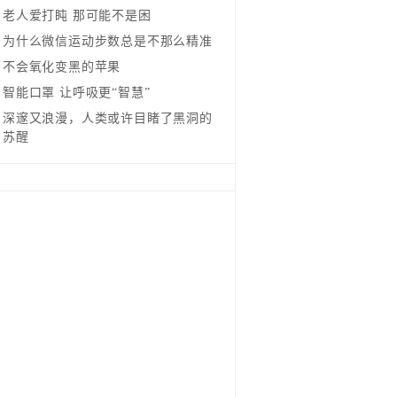
老人爱打盹 那可能不是困
为什么微信运动步数总是不那么精准
不会氧化变黑的苹果
智能口罩 让呼吸更“智慧”
深邃又浪漫，人类或许目睹了黑洞的
苏醒