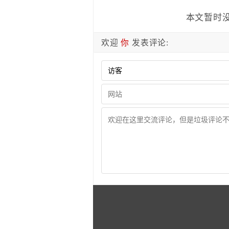
本文暂时没
欢迎
你
发表评论: