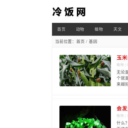
首页
动物
植物
天文
当前位置：
首页
/ 基因
玉米
植物
| 
无论
个就
来越好
会发
植物
| 
什么