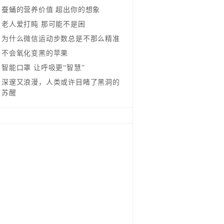
蚕蛹的营养价值 超出你的想象
老人爱打盹 那可能不是困
为什么微信运动步数总是不那么精准
不会氧化变黑的苹果
智能口罩 让呼吸更“智慧”
深邃又浪漫，人类或许目睹了黑洞的
苏醒