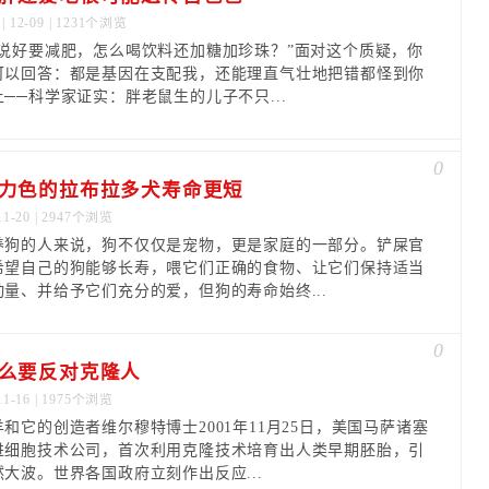
| 12-09 | 1231个浏览
是说好要减肥，怎么喝饮料还加糖加珍珠？”面对这个质疑，你
可以回答：都是基因在支配我，还能理直气壮地把错都怪到你
──科学家证实：胖老鼠生的儿子不只...
0
力色的拉布拉多犬寿命更短
11-20 | 2947个浏览
养狗的人来说，狗不仅仅是宠物，更是家庭的一部分。铲屎官
希望自己的狗能够长寿，喂它们正确的食物、让它们保持适当
动量、并给予它们充分的爱，但狗的寿命始终...
0
么要反对克隆人
11-16 | 1975个浏览
和它的创造者维尔穆特博士2001年11月25日，美国马萨诸塞
进细胞技术公司，首次利用克隆技术培育出人类早期胚胎，引
然大波。世界各国政府立刻作出反应...