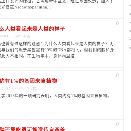
盆正在发光的绿植，它叫矮牵牛盆栽，经过基因改造，加入了
蘑菇Neonothopanusna...
0
么人类看起来是人类的样子
09-03 | 1159个浏览
否也曾有过这样的疑惑：为什么人类看起来是人类的样子？明
们与我们的近亲黑猩猩有99%的DNA都相同，但我们的脸和身
如此大不相同。在生物学中，身体构型描...
0
约有1%的基因来自植物
识
| 12-10 | 2133个浏览
学2015年的一项研究表明，人类约有1%的基因来自植物。...
0
胖还爱吃很可能遗传自爸爸