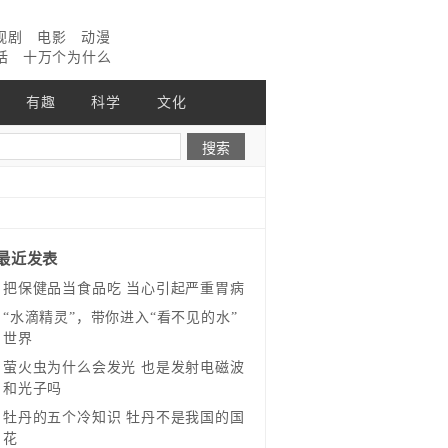
视剧
电影
动漫
话
十万个为什么
有趣
科学
文化
最近发表
把保健品当食品吃 当心引起严重胃病
“水滴精灵”，带你进入“看不见的水”
世界
萤火虫为什么会发光 也是发射电磁波
和光子吗
牡丹的五个冷知识 牡丹不是我国的国
花