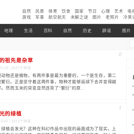
自然
风景
体育
饮食
国家
节日
心理
艺术
电
游戏
军事
航空航天
未解之谜
图片
老照片
冷笑
地理
生活
百科
自然
历史
辟谣
图片
0
的祖先是杂草
03-19 | 2623个浏览
是动物还是植物，有两件事是最为重要的，一个是生存，第二
是繁衍。正是坚守着这两件事，物种才能够延续下去并变得越
。然而玉米的突变显然违背了“繁衍”的原...
1
光的绿植
10-01 | 1812个浏览
？绿植会发光？这种在科幻作品中出现的画面成为了现实。上