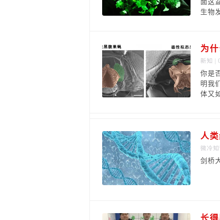
面这
生物发光
为什
新知
| 
你是
明我
体又
人类
微冷知
剑桥大
长得