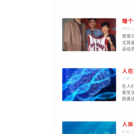
矮个
百科
| 
常常
尤其
运动
人在
人体
| 
在人
甚至
因表
人体
科学
| 