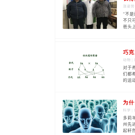
涨姿势
“不
不只
爸头上
巧克
动物
| 
对于
们都
的运
为什
科学
| 
多莉羊
州先
起轩