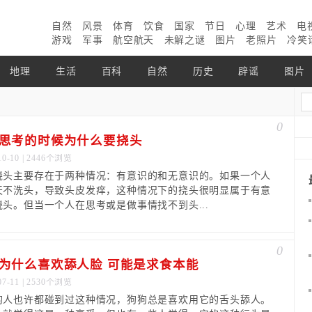
自然
风景
体育
饮食
国家
节日
心理
艺术
电
游戏
军事
航空航天
未解之谜
图片
老照片
冷笑
地理
生活
百科
自然
历史
辟谣
图片
0
思考的时候为什么要挠头
10-10 | 2446个浏览
挠头主要存在于两种情况：有意识的和无意识的。如果一个人
天不洗头，导致头皮发痒，这种情况下的挠头很明显属于有意
挠头。但当一个人在思考或是做事情找不到头...
0
为什么喜欢舔人脸 可能是求食本能
07-11 | 2530个浏览
的人也许都碰到过这种情况，狗狗总是喜欢用它的舌头舔人。