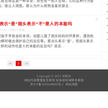
人就觉得这是一种享受，但也有一些人觉得，它的这种行为是
病，很让人烦感。那么为什么狗狗会喜欢舔主...
0
表示“是”摇头表示“不”是人的本能吗
03-18 | 3983个浏览
是指不学就会的本领，如婴儿饿了就往妈妈的怀里拱，遇到危
会瞬时做出保护自己的反应等。那点头表示“是”，而摇头表示
这样的动作也是人的本能的反应吗？其实...
‹‹
1
››
Copyright © 2023
冷知识
网站内容整理自互联网 如有侵权请联系删除
京ICP备2020048080号-2
网站地图