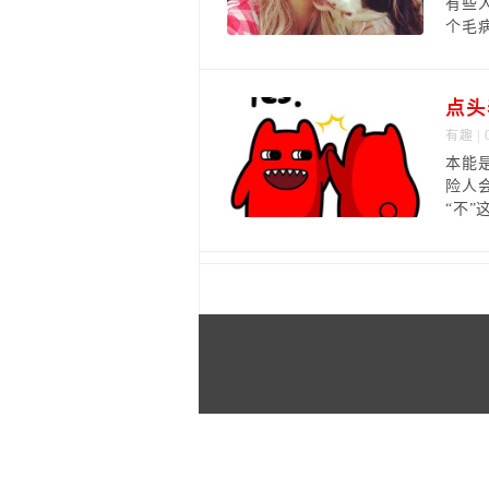
有些
个毛
点头
有趣
| 
本能
险人
“不”