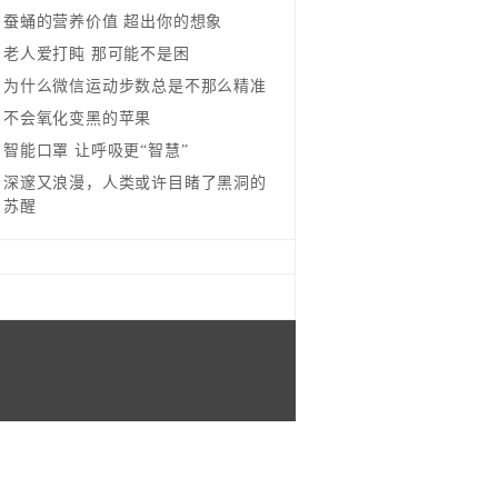
蚕蛹的营养价值 超出你的想象
老人爱打盹 那可能不是困
为什么微信运动步数总是不那么精准
不会氧化变黑的苹果
智能口罩 让呼吸更“智慧”
深邃又浪漫，人类或许目睹了黑洞的
苏醒