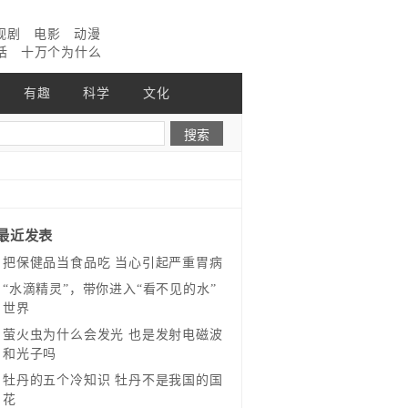
视剧
电影
动漫
话
十万个为什么
有趣
科学
文化
最近发表
把保健品当食品吃 当心引起严重胃病
“水滴精灵”，带你进入“看不见的水”
世界
萤火虫为什么会发光 也是发射电磁波
和光子吗
牡丹的五个冷知识 牡丹不是我国的国
花