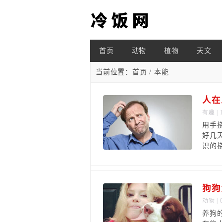
首页
动物
植物
天文
当前位置：
首页
/ 本能
人在
有趣
| 
用手
好几
识的
狗狗
动物
| 
养狗