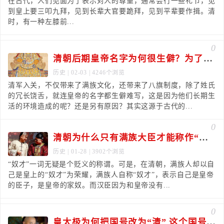
在古代，人们见面为了表示对人的尊重，通常会行一些礼节，见
到皇上要三叩九拜，见到长辈大官要跪拜，见到平辈要作揖。清
时，有一种左膝前...
0
清朝后期皇帝名字为何很生僻？为了避讳
历史
| 02-03 | 4246个浏览
清军入关，不仅带来了满族文化，还带来了八旗制度，除了姓氏
的冗长饶舌，就连皇帝的名字都生僻难写，这是因为他们长期生
活的环境造成的呢？还是另有原因？其实这源于古代的...
0
清朝为什么只有满族大臣才能称作“奴才”
历史
| 01-28 | 3902个浏览
“奴才”一词无疑是个贬义的称谓。可是，在清朝，满族人却以自
己是皇上的“奴才”为荣耀，满族人自称“奴才”，表示自己是皇帝
的臣子，是皇帝的家奴。而汉臣因为和皇帝没有...
0
皇太极为何把国号改为“清” 这个国号与明朝有关吗