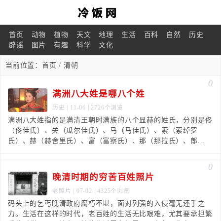
首页
动物
植物
天文
地理
生活
百科
自然
历史
辟谣
图片
有趣
科学
文化
当前位置：
首页
/ 清朝
0
满洲八大姓是哪八个姓
历史
| 11-06 | 2726个浏览
满洲八大姓指的是满清王朝时满族的八个显赫的姓氏，分别是佟
（佟佳氏）、关（瓜尔佳氏）、马（马佳氏）、索（索绰罗
氏）、赫（赫舍里氏）、富（富察氏）、那（那拉氏）、郎...
0
晚清时期的穷苦百姓照片
老照片
| 07-02 | 4325个浏览
码头上的乞丐晚清政府腐朽不堪，面对列强的入侵毫无还手之
力。生活在这样的时代，老百姓的生活无比艰难，尤其要承担繁