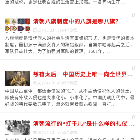
重的赋税，更是让老百姓的生活雪上加霜。一名乞丐生在...
0
清朝八旗制度中的八旗是哪八旗？
历史
| 03-23 | 3164个浏览
八旗制度是清代旗人的社会生活军事组织形式，也是清代的根本
制度，最初源于满洲女真人的狩猎组织。自努尔哈赤起兵之后，
军队日益壮大。为了加强对军队的管理，1601年，...
0
慈禧太后—中国历史上唯一向全世界宣战的人
名人
| 04-13 | 4092个浏览
中国从古至今，都信奉儒家的“仁”，从不主动侵犯他人的领土，
即使有外敌入侵也是大事化小、小事化了。中国历朝历代中，最
好战的朝代要数元朝了，忽必烈带着蒙古铁骑一直打...
0
清朝流行的“打千儿”是什么样的礼仪 如何行“打千儿礼”
文化
| 04-13 | 8755个浏览