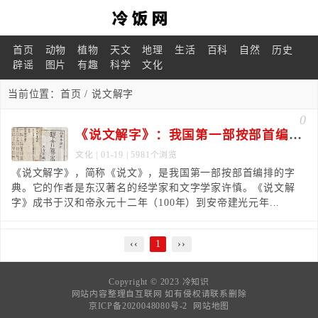
首页
动物
植物
天文
地理
生活
百科
自然
历史
辟谣
图片
有趣
科学
文化
当前位置：
首页
/ 说文解字
0
《说文解字》：我国第一部按部首编排的字典
文化
| 01-19 | 5981个浏览
《说文解字》，简称《说文》，是我国第一部按部首编排的字
典。它的作者是东汉著名的经学家和文字学家许慎。《说文解
字》成书于汉和帝永元十二年（100年）到安帝建光元年...
‹‹
1
››
Copyright © 2023
冷知识
网站内容整理自互联网 如有侵权请联系删除
京ICP备2020048080号-2
网站地图