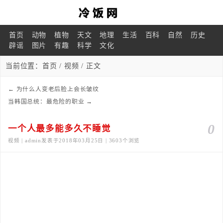
首页
动物
植物
天文
地理
生活
百科
自然
历史
辟谣
图片
有趣
科学
文化
当前位置：
首页
/
视频
/ 正文
←
为什么人变老后脸上会长皱纹
当韩国总统：最危险的职业
→
0
一个人最多能多久不睡觉
视频 | admin发表于2018年03月25日 | 3603个浏览