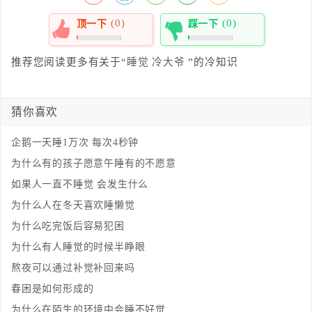
(0)
(0)
顶一下
踩一下
0%
0%
推荐您阅读更多有关于“
睡觉
冷大爷
”的冷知识
猜你喜欢
企鹅一天睡1万次 每次4秒钟
为什么有的孩子愿意午睡有的不愿意
如果人一直不睡觉 会发生什么
为什么人在冬天喜欢睡懒觉
为什么吃完饭后容易犯困
为什么有人睡觉的时候半睁眼
熬夜可以通过补觉补回来吗
春困是如何形成的
为什么在陌生的环境中会睡不好觉