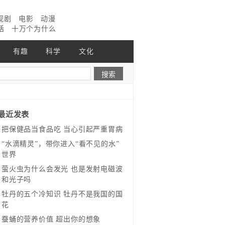
视剧
电影
动漫
话
十万个为什么
有趣
科学
文化
最近发表
把保健品当食品吃 当心引起严重胃病
“水滴精灵”，带你进入“看不见的水”
世界
萤火虫为什么会发光 也是发射电磁波
和光子吗
牡丹的五个冷知识 牡丹不是我国的国
花
蚕蛹的营养价值 超出你的想象