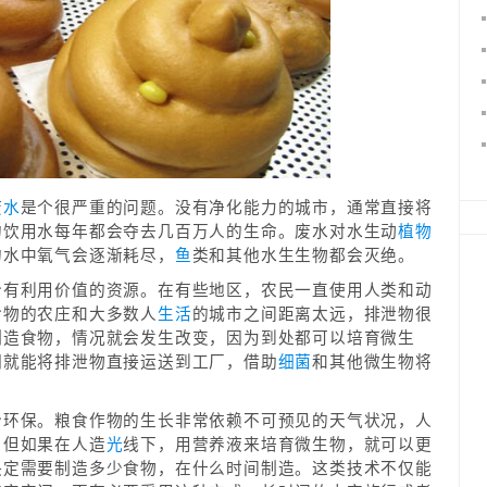
废
水
是个很严重的问题。没有净化能力的城市，通常直接将
的饮用水每年都会夺去几百万人的生命。废水对水生动
植物
的水中氧气会逐渐耗尽，
鱼
类和其他水生生物都会灭绝。
分有利用价值的资源。在有些地区，农民一直使用人类和动
食物的农庄和大多数人
生活
的城市之间距离太远，排泄物很
制造食物，情况就会发生改变，因为到处都可以培育微生
们就能将排泄物直接运送到工厂，借助
细菌
和其他微生物将
分环保。粮食作物的生长非常依赖不可预见的天气状况，人
。但如果在人造
光
线下，用营养液来培育微生物，就可以更
决定需要制造多少食物，在什么时间制造。这类技术不仅能