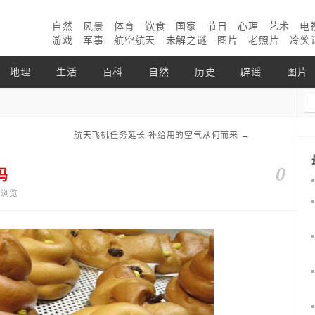
自然
风景
体育
饮食
国家
节日
心理
艺术
电
游戏
军事
航空航天
未解之谜
图片
老照片
冷笑
地理
生活
百科
自然
历史
辟谣
图片
航天飞机任务延长 补给用的空气从何而来
→
0
吗
4个浏览