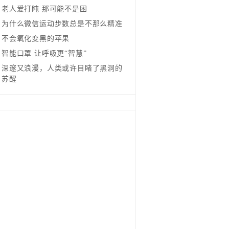
老人爱打盹 那可能不是困
为什么微信运动步数总是不那么精准
不会氧化变黑的苹果
智能口罩 让呼吸更“智慧”
深邃又浪漫，人类或许目睹了黑洞的
苏醒