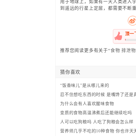
用于地球上，如果有一天人类进入
到遥远的行星上定居，都需要不断
顶一
0%
推荐您阅读更多有关于“
食物
排泄物
猜你喜欢
“饭香味儿”是从哪儿来的
忍不住想吃东西的时候 是嘴馋了还是
为什么会有人喜欢腥味食物
变质的食物高温沸煮后还能继续吃吗
人可以吃狗粮吗 人吃了狗粮会怎么样
营养师几乎不吃的10种食物 你也许天