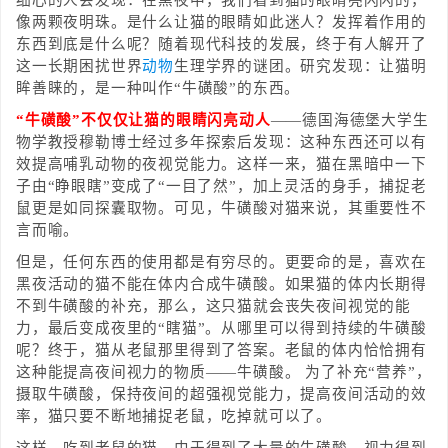
细心的人会发现：在黑夜中，我们看到猫的眼睛亮闪闪的，
像两颗夜明珠。是什么让猫的眼睛如此迷人？发挥着作用的
东西到底是什么呢？随着现代科技的发展，终于有人解开了
这一长期困扰世界
动物
生理学界的谜团。研究发现：让猫明
眸善睐的，是一种叫作“牛磺酸”的东西。
“牛磺酸”不仅仅让猫的眼睛闪亮动人
——德国海德堡大学生
物学教授穆勒博士经过多年探索后发现：这种东西还可以有
效提高哺乳动物的夜视觉能力。这样一来，猫在黑暗中一下
子由“睁眼瞎”变成了“一目了然”，加上灵活的身手，捕捉老
鼠更是如同探囊取物。可见，牛磺酸对猫来说，其重要性不
言而喻。
但是，任何东西的使用都是有穷尽的。更要命的是，喜欢在
黑夜活动的猫不能在体内合成牛磺酸。如果猫的体内长期得
不到牛磺酸的补充，那么，这只猫就会丧失夜间视觉的能
力，最后变成夜里的“瞎猫”。从哪里可以得到持续的牛磺酸
呢？终于，猫从老鼠那里得到了答案。老鼠的体内恰恰拥有
这种能提高夜间视力的物质——牛磺酸。 为了补充“营养”，
摄取牛磺酸，保持夜间的超强视觉能力，提高夜间活动的效
率，猫只要不断地捕捉老鼠，吃掉就可以了。