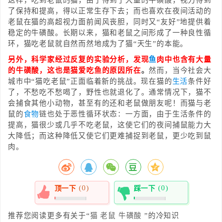
这样，吃到老鼠的猫，由于得到了大量的牛磺酸，视力得到
了保持和提高，得以正常生存下去；而也喜欢在夜间活动的
老鼠在猫的高超视力面前闻风丧胆，同时又“友好”地提供着
稳定的牛磺酸。长期以来，猫和老鼠之间形成了一种良性循
环，猫吃老鼠就自然而然地成为了猫“天生”的本能。
另外，科学家经过反复的实验分析，发现
鱼
肉中也含有大量
的牛磺酸，这也是猫爱吃鱼的原因所在
。
然而，当今社会大
城市中“猫吃老鼠”正面临着新的挑战。现在猫的
生活
条件好
了，不愁吃不愁喝了，野性也就退化了。通常情况下，猫不
会捕食其他小动物，甚至有的还和老鼠做朋友呢！而猫与老
鼠的
食物
链也处于恶性循环状态：一方面，由于生活条件的
提高，猫很少或几乎不吃老鼠，这使它们的夜间捕鼠能力大
大降低；而这种降低又使它们更难捕捉到老鼠，更少吃到鼠
肉。
(0)
(0)
顶一下
踩一下
0%
0%
推荐您阅读更多有关于“
猫
老鼠
牛磺酸
”的冷知识