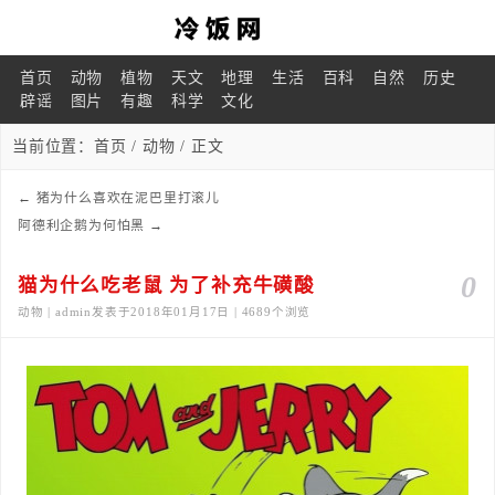
首页
动物
植物
天文
地理
生活
百科
自然
历史
辟谣
图片
有趣
科学
文化
当前位置：
首页
/
动物
/ 正文
←
猪为什么喜欢在泥巴里打滚儿
阿德利企鹅为何怕黑
→
0
猫为什么吃老鼠 为了补充牛磺酸
动物 | admin发表于2018年01月17日 | 4689个浏览