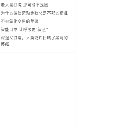
老人爱打盹 那可能不是困
为什么微信运动步数总是不那么精准
不会氧化变黑的苹果
智能口罩 让呼吸更“智慧”
深邃又浪漫，人类或许目睹了黑洞的
苏醒