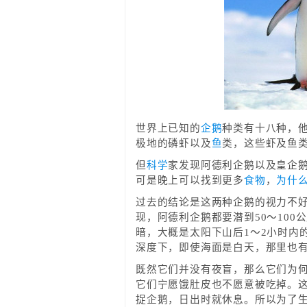
世界上已知的
企鹅
种类有十八种，
极地的磷虾以及
鱼
类，这些虾及鱼
但
科学
家发现阿德利企鹅以及皇企
可是晚上可以找到更多
食物
，
为什
过去的结论是这两种企鹅的视力不
现，阿德利企鹅都要潜到50～10
暗，大概是太阳下山后1～2小时内
深度下，即使海面是白天，那里也
既然它们并没有夜盲，那么它们为
它们宁愿饿肚皮也不愿意被吃掉。
捉企鹅，日出时就休息。所以为了