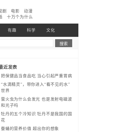
视剧
电影
动漫
话
十万个为什么
有趣
科学
文化
最近发表
把保健品当食品吃 当心引起严重胃病
“水滴精灵”，带你进入“看不见的水”
世界
萤火虫为什么会发光 也是发射电磁波
和光子吗
牡丹的五个冷知识 牡丹不是我国的国
花
蚕蛹的营养价值 超出你的想象