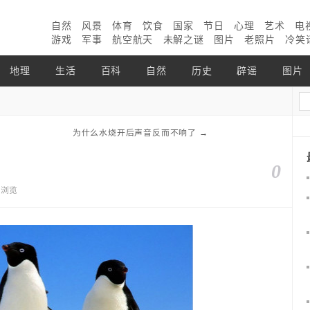
自然
风景
体育
饮食
国家
节日
心理
艺术
电
游戏
军事
航空航天
未解之谜
图片
老照片
冷笑
地理
生活
百科
自然
历史
辟谣
图片
为什么水烧开后声音反而不响了
→
0
6个浏览