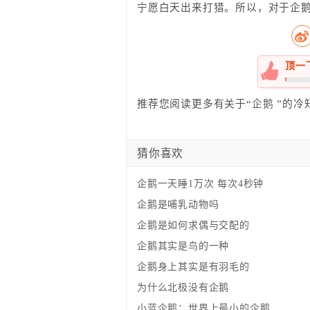
宁愿白天出来打猎。所以，对于企
顶一
0%
推荐您阅读更多有关于“
企鹅
”的冷
猜你喜欢
企鹅一天睡1万次 每次4秒钟
企鹅是哺乳动物吗
企鹅是如何求偶与交配的
企鹅其实是鸟的一种
企鹅身上其实是有羽毛的
为什么北极没有企鹅
小蓝企鹅：世界上最小的企鹅