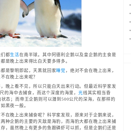
他们都
生活
在南半球。其中阿德利企鹅以及皇企鹅的主食是
类都是晚上出来得比白天要多得多。
鹅都是黎明即起，天黑就回家
睡觉
，绝对不会在晚上出来，
么
不在晚上出来呢？
好，晚上看不见，所以只能白天出来行动。但最近科学家发
0公尺的海中去捕食，而这个深度的海里，
光
线其实相当昏
的状态；而帝王企鹅则可以潜到500公尺的深海，在那样的
有如黑夜一般。
何不在晚上出来捕食呢？科学家发现，原来对于企鹅来说，
这两种企鹅的主要的天敌是海豹，而海豹大都在晚上出来捕
生存，虽然晚上有更多的鱼跟磷虾可以抓，但是企鹅们还是