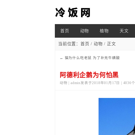
首页
动物
植物
天文
当前位置：
首页
/
动物
/ 正文
←
猫为什么吃老鼠 为了补充牛磺酸
阿德利企鹅为何怕黑
动物 | admin发表于2018年01月17日 | 403