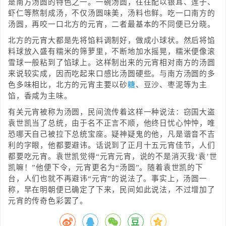
是南方汤圆的特色之一。一碗汤圆，往往配以银耳、莲子、
虾仁等熬制成汤，不仅汤圆味美，汤料也鲜。吃一口南方的
汤圆，再咬一口北方的元宵，二者最基本的不同便已分晓。
北方的元宵大都是先将馅料调制好，做成小球状。然后将馅
料球放入盛有糯米的筛萝里，不断地加水摇晃，糯米便像滚
雪球一般粘到了馅球上。这样制出来的元宵相对南方的汤圆
来说较实成，因而吃起来口感比汤圆硬些。与南方汤圆的多
色多味相比，北方的元宵主要以砂
糖
、豆沙、枣泥等为主
馅，香咸为主味。
有关元宵被称为汤圆，民间流传着这样一种说法：窃国大盗
袁世凯当了总统，由于名不正言不顺，他终日忧心忡忡，唯
恐哪天自己被拉下总统宝座。疑神疑鬼的他，凡是谐音不吉
利的字眼，他都要避讳。话说到了正月十五元宵佳节，人们
都要吃元宵。袁世凯觉得“元宵元宵，说的不是消灭我‘袁’世
凯嘛！”他便下令，元宵更名为“汤圆”。随着袁世凯的下
台，人们也就不再避讳“元宵”的说法了。事实上，汤圆一
称，早在明朝便已确定了下来，民间如此说法，不过增加了
元宵的传奇色彩罢了。