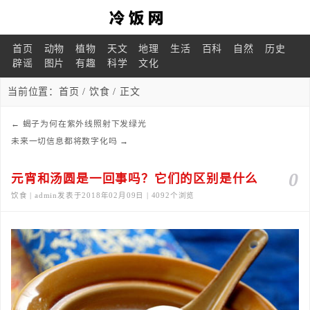
首页
动物
植物
天文
地理
生活
百科
自然
历史
辟谣
图片
有趣
科学
文化
当前位置：
首页
/
饮食
/ 正文
←
蝎子为何在紫外线照射下发绿光
未来一切信息都将数字化吗
→
0
元宵和汤圆是一回事吗？它们的区别是什么
饮食 | admin发表于2018年02月09日 | 4092个浏览