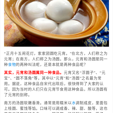
“正月十五闹花灯，家家团圆吃元宵。”在北方，人们称之为
元宵；在南方，人们称之为汤圆。那么，元宵和汤圆是同一
种
食物
的两种叫法呢，还是本就是两种食品呢？
其实，元宵和汤圆属同一种食品。
元宵又名“浮圆子”、“元
宝”、“圆不落角”等，其中以“元宵”和“汤圆”之名最为常
用。据说，这种食品自宋代出现后，很快得到了大家的认
可。因为当时的人们只在元宵节食用这种食品，所以汤圆有
了元宵的别称。
南方的汤圆软嫩香滑。通常是用糯米以
水
调制成皮，里面包
上桂圆、蜜饯等馅。口味可以调成香、辣、甜、酸等，这也