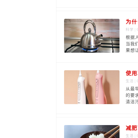
为什
科学
| 
根据
当我
果想
使用
生活
| 
从最
的要
清洁
减肥
生活
| 