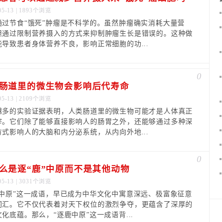
05-13 | 1893个浏览
通过节食“饿死”肿瘤是不科学的。虽然肿瘤确实消耗大量营
但通过限制营养摄入的方式来抑制肿瘤生长是错误的。这种做
能导致患者身体营养不良，影响正常细胞的功...
0
肠道里的微生物会影响后代寿命
05-13 | 2109个浏览
越多的实验证据表明，人类肠道里的微生物可能才是人体真正
宰。它们除了能够直接影响人的肠胃之外，还能够通过多种深
方式影响人的大脑和内分泌系统，从内向外地...
0
么是逐“鹿”中原而不是其他动物
05-13 | 3031个浏览
鹿中原”这一成语，早已成为中华文化中寓意深远、极富象征意
词汇。它不仅代表着对天下权位的激烈争夺，更蕴含了深厚的
化底蕴。那么，“逐鹿中原”这一成语背...