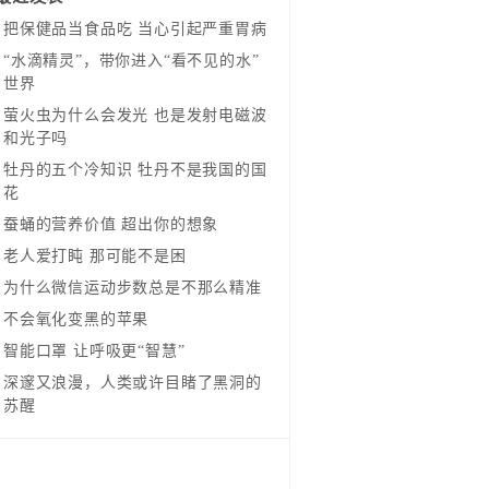
把保健品当食品吃 当心引起严重胃病
“水滴精灵”，带你进入“看不见的水”
世界
萤火虫为什么会发光 也是发射电磁波
和光子吗
牡丹的五个冷知识 牡丹不是我国的国
花
蚕蛹的营养价值 超出你的想象
老人爱打盹 那可能不是困
为什么微信运动步数总是不那么精准
不会氧化变黑的苹果
智能口罩 让呼吸更“智慧”
深邃又浪漫，人类或许目睹了黑洞的
苏醒