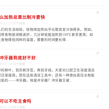
0
么加热总是比制冷要快
05-12 | 2727个浏览
人们的生活经验，给物体加热似乎比使其变冷快得多。例如，
们将食物放进微波炉，几分钟就能加热到100℃甚至更高；如
让食物降低同样的温度，需要的时间要长得...
0
冲牙器到底好不好
05-12 | 3110个浏览
早的柳叶，到牙刷牙签，再到牙线，大家对口腔卫生深度清洁
求日渐提高。而在这些清洁工具中，还有一种类似高压水枪般
污垢的——冲牙器。啥是冲牙器？冲牙器又被...
0
可以不吃主食吗
05-11 | 2788个浏览