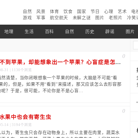
自然
风景
体育
饮食
国家
节日
心理
艺术
电
游戏
军事
航空航天
未解之谜
图片
老照片
冷笑
地理
生活
百科
自然
历史
辟谣
图片
0
“看”不到苹果，却能想象出一个苹果？心盲症是怎么回事
08-31 | 1130个浏览
当然清楚，当你闭眼想象一个苹果的时候，大脑是不可能“看
苹果的，但是，如果不用“看到”来描述，那又应该怎么去形容那
象呢？于是，很可能，不论你是不是心盲...
0
水果中也会有寄生虫
05-14 | 3194个浏览
人以为，寄生虫只会存在动物身上，所以主要在肉里，蔬菜水