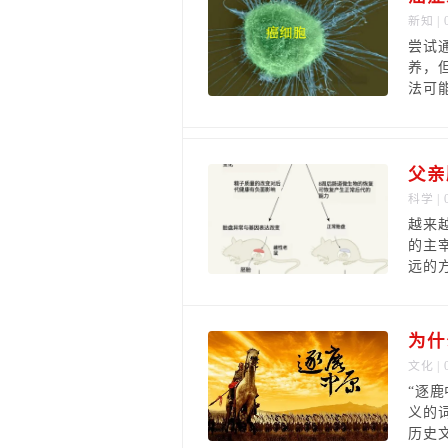
新知
| 
尝试
养，
法可
父亲
科学
| 
越来
的主
远的
为什
文化
| 
“逐
义的
历史文