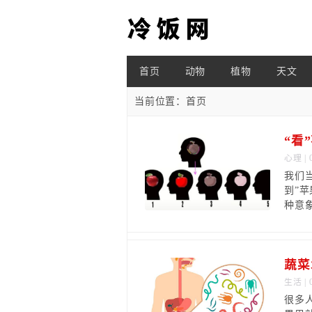
首页
动物
植物
天文
当前位置：
首页
心理
| 
我们
到”
种意
蔬菜
生活
| 
很多