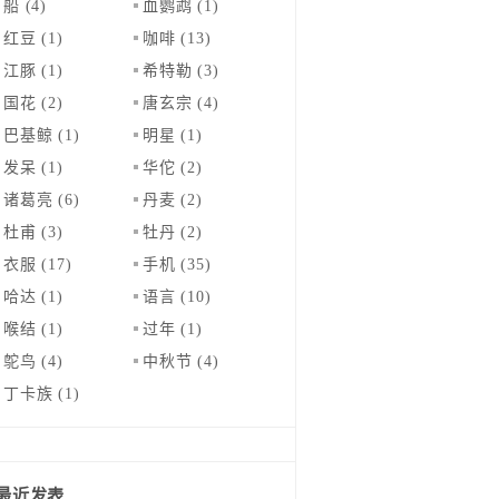
船
(4)
血鹦鹉
(1)
红豆
(1)
咖啡
(13)
江豚
(1)
希特勒
(3)
国花
(2)
唐玄宗
(4)
巴基鲸
(1)
明星
(1)
发呆
(1)
华佗
(2)
诸葛亮
(6)
丹麦
(2)
杜甫
(3)
牡丹
(2)
衣服
(17)
手机
(35)
哈达
(1)
语言
(10)
喉结
(1)
过年
(1)
鸵鸟
(4)
中秋节
(4)
丁卡族
(1)
最近发表