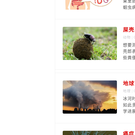
果里
蛔虫
屎壳
动物
| 
想要
壳郎
些粪
地球
地理
| 
冰河
如此
学进
癌症