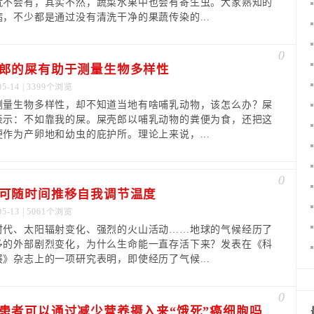
就不会有，其实不然，蔬菜水果中也会有寄生虫。大家熟知的
病，不少都是通过没有清洗干净的果蔬传染的...
0
郎的屎有助于测量生物多样性
05-14 | 3399个浏览
测量生物多样性，却不知道当地有啥哺乳动物，该怎么办？屎
表示：不如靠我的屎。屎壳郎以哺乳动物的粪便为食，还把这
便作为产卵地和幼虫的庇护所。理论上来说，...
0
可随时间推移自我调节温度
05-13 | 5061个浏览
时代、太阳辐射变化、强烈的火山活动……地球的气候经历了
多的外部剧烈变化，为什么生命能一直存活下来？发表在《科
展》杂志上的一项研究表明，即使经历了气候...
0
患者可以通过减少营养摄入来“饿死”癌细胞吗