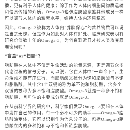
播，更有利于人体的健康；除了作为人体内细胞间物质运输
和信息传播的介质，Omega-3也像脂肪酸家族其他成员一样
可以调节人体内的激素水平，维持人体内环境稳态。
因此，Omega-3被称为人体内“养脑保心”的营养物质可以说
是当之无愧。但是作为如此对人体有好处、临床研究表明有
研究价值数十年的Omega-3，为何直到近日才被人类攻克原
理密码呢？
“盲盒”or“扫雷”？
脂肪酸在人体中不仅是生命活动的能量来源，更是调节众多
代谢过程的信号分子。可以说，它在人体中“一声令下”，生
命活动才能有序进行。而脂肪酸又被分为饱和脂肪酸与不饱
和脂肪酸，其中含1个双键的称为单不饱和脂肪酸，含多个
双键的被称为多不饱和脂肪酸。Omega-3就是一种多不饱和
脂肪酸，且鱼油的主要成分就是Omega-3。
在从前科学界的研究中，科学家们发现Omega-3要想在人体
中发挥自己的作用，有一个必不可少的助手——Omega-3脂
肪酸油受体，它可以识别作为信息分子的、包括Omega-3脂
肪酸在内的多种饱和与不饱和长链脂肪酸。