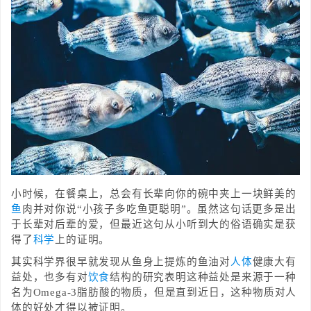
小时候，在餐桌上，总会有长辈向你的碗中夹上一块鲜美的
鱼
肉并对你说“小孩子多吃鱼更聪明”。虽然这句话更多是出
于长辈对后辈的爱，但最近这句从小听到大的俗语确实是获
得了
科学
上的证明。
其实科学界很早就发现从鱼身上提炼的鱼油对
人体
健康大有
益处，也多有对
饮食
结构的研究表明这种益处是来源于一种
名为Omega-3脂肪酸的物质，但是直到近日，这种物质对人
体的好处才得以被证明。